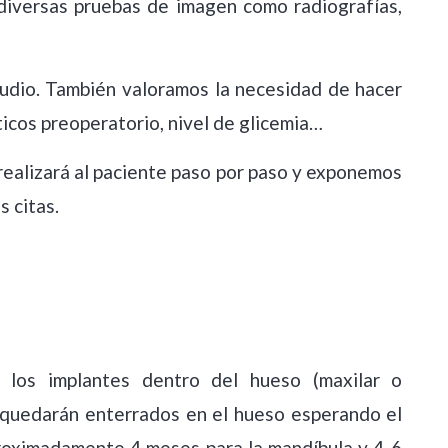
 diversas pruebas de imagen como radiografías,
tudio. También valoramos la necesidad de hacer
icos preoperatorio, nivel de glicemia…
 realizará al paciente paso por paso y exponemos
 citas.
n los implantes dentro del hueso (maxilar o
s quedarán enterrados en el hueso esperando el
proximadamente 4 meses para la mandíbula y 4-6