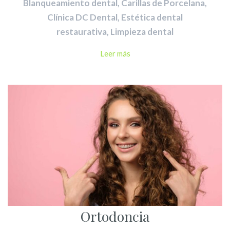
Blanqueamiento dental
,
Carillas de Porcelana
,
Clínica DC Dental
,
Estética dental
restaurativa
,
Limpieza dental
Leer más
Ortodoncia