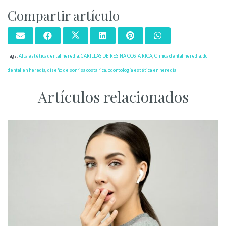
Compartir artículo
Tags:
Alta estética dental heredia
,
CARILLAS DE RESINA COSTA RICA
,
Clinica dental heredia
,
dc
dental en heredia
,
diseño de sonrisa costa rica
,
odontología estética en heredia
Artículos relacionados