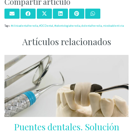
Compartir artículo
Tags:
#clínicadentalheredia
,
#DCDental
,
#odontologiaheredia
,
dcdentalheredia
,
miedoaldentista
Artículos relacionados
Puentes dentales. Solución